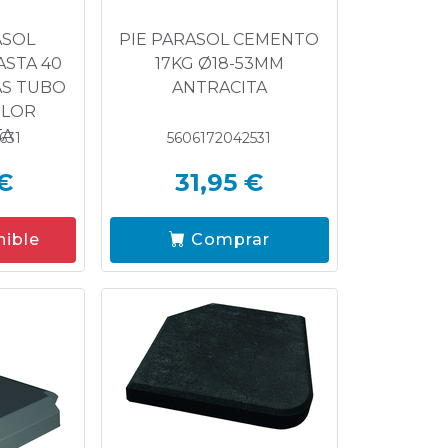
ASOL
PIE PARASOL CEMENTO
ASTA 40
17KG Ø18-53MM
AS TUBO
ANTRACITA
OLOR
TA
631
5606172042531
€
31,95 €
nible
Comprar