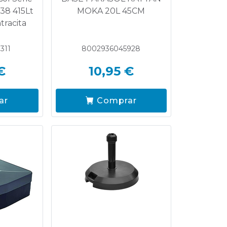
38 415Lt
MOKA 20L 45CM
racita
311
8002936045928
€
10,95 €
ar
Comprar