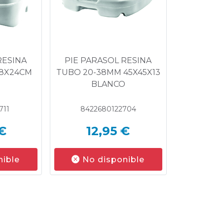
RESINA
PIE PARASOL RESINA
48X24CM
TUBO 20-38MM 45X45X13
O
BLANCO
711
8422680122704
€
12,95 €
nible
No disponible