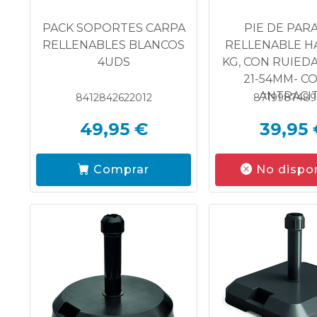
PACK SOPORTES CARPA
PIE DE PAR
RELLENABLES BLANCOS
RELLENABLE H
4UDS
KG, CON RUIED
21-54MM- C
ANTRACI
8412842622012
8719987489
49,95 €
39,95 
Comprar
No dispo