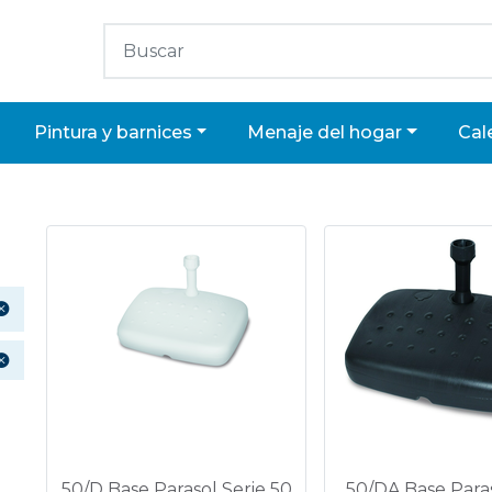
pintura y barnices
menaje del hogar
ca
50/D Base Parasol Serie 50
50/DA Base Paras