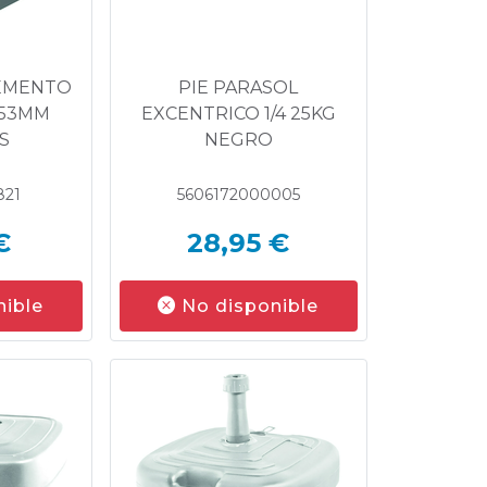
CEMENTO
PIE PARASOL
-53MM
EXCENTRICO 1/4 25KG
S
NEGRO
821
5606172000005
€
28,95 €
nible
No disponible