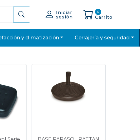
Iniciar
0
sesión
Carrito
lefacción y climatización
cerrajería y seguridad
ol Serie
BASE PARASOL RATTAN