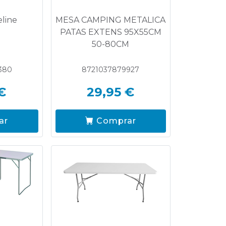
line
MESA CAMPING METALICA
PATAS EXTENS 95X55CM
50-80CM
380
8721037879927
€
29,95 €
ar
Comprar