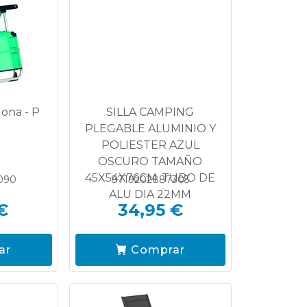
lona - P
SILLA CAMPING
PLEGABLE ALUMINIO Y
POLIESTER AZUL
OSCURO TAMAÑO
45X54X76CM. TUBO DE
090
8719202887303
ALU DIA 22MM
€
34,95 €
ar
Comprar