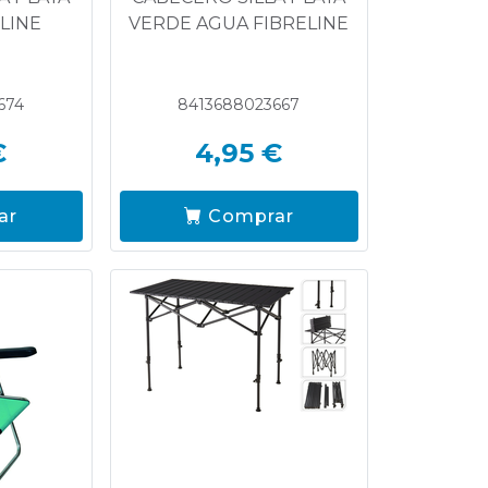
LINE
VERDE AGUA FIBRELINE
674
8413688023667
€
4,95 €
ar
Comprar