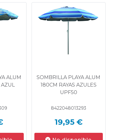
YA ALUM
SOMBRILLA PLAYA ALUM
 AZUL
180CM RAYAS AZULES
UPF50
309
8422048013293
€
19,95 €
nible
No disponible