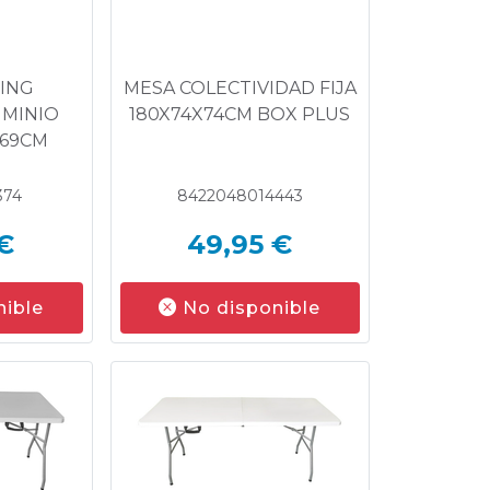
ING
MESA COLECTIVIDAD FIJA
UMINIO
180X74X74CM BOX PLUS
X69CM
374
8422048014443
€
49,95 €
nible
No disponible