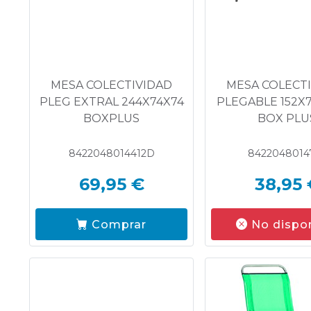
MESA COLECTIVIDAD
MESA COLECT
PLEG EXTRAL 244X74X74
PLEGABLE 152X
BOXPLUS
BOX PLU
8422048014412D
8422048014
69,95 €
38,95 
Comprar
No dispo