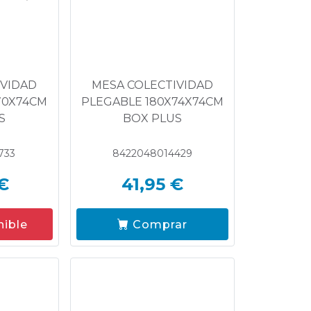
IVIDAD
MESA COLECTIVIDAD
70X74CM
PLEGABLE 180X74X74CM
S
BOX PLUS
733
8422048014429
€
41,95 €
nible
Comprar