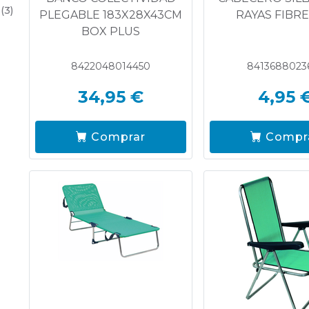
(3)
PLEGABLE 183X28X43CM
RAYAS FIBRE
BOX PLUS
8422048014450
8413688023
34,95 €
4,95 
Comprar
Compr