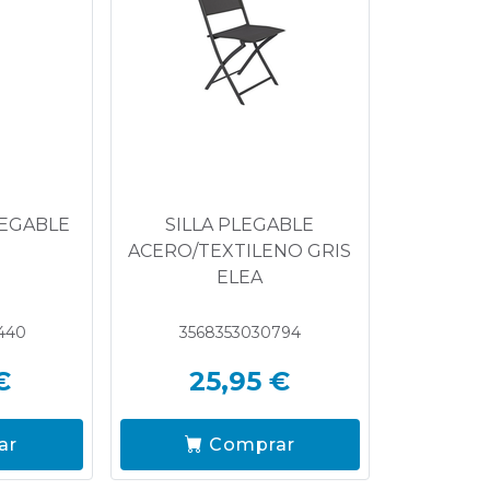
LEGABLE
SILLA PLEGABLE
ACERO/TEXTILENO GRIS
ELEA
440
3568353030794
€
25,95 €
ar
Comprar