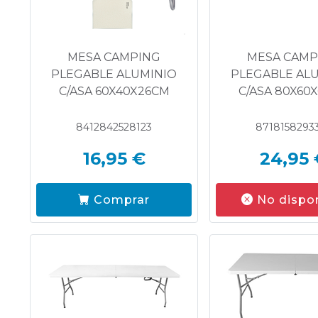
MESA CAMPING
MESA CAMP
PLEGABLE ALUMINIO
PLEGABLE AL
C/ASA 60X40X26CM
C/ASA 80X60
8412842528123
8718158293
16,95 €
24,95 
Comprar
No dispo