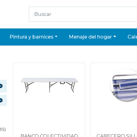
pintura y barnices
menaje del hogar
ca
35)
BANCO COLECTIVIDAD
CABECERO SILL