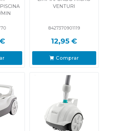
PISCINA
VENTURI
/MIN
770
8427370901119
 €
12,95 €
ar
Comprar