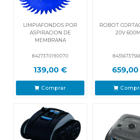
LIMPIAFONDOS POR
ROBOT CORTA
ASPIRACION DE
20V 600
MEMBRANA
8427370190070
8435673756
139,00 €
659,00
Comprar
Compr