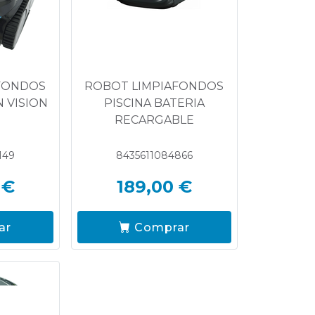
FONDOS
ROBOT LIMPIAFONDOS
 VISION
PISCINA BATERIA
RECARGABLE
149
8435611084866
 €
189,00 €
ar
Comprar