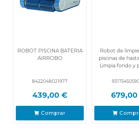
ROBOT PISCINA BATERIA
Robot de limpie
AIRROBO
piscinas de hast
Limpia fondo y 
8422048021977
9317545059
439,00 €
679,00
Comprar
Compr