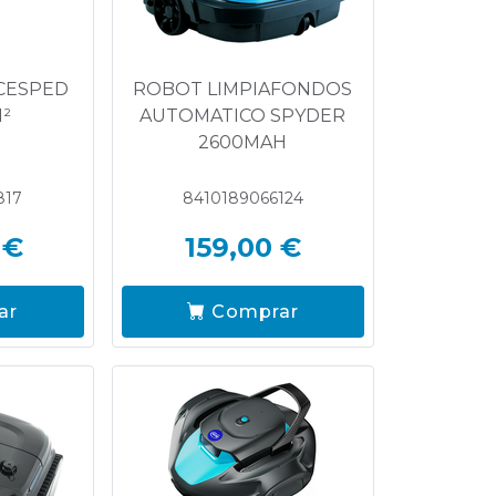
CESPED
ROBOT LIMPIAFONDOS
M²
AUTOMATICO SPYDER
2600MAH
817
8410189066124
 €
159,00 €
ar
Comprar