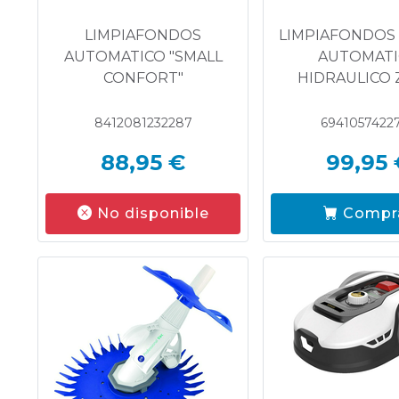
LIMPIAFONDOS
LIMPIAFONDOS 
AUTOMATICO "SMALL
AUTOMAT
CONFORT"
HIDRAULICO 
8412081232287
6941057422
88,95 €
99,95 
No disponible
Compr