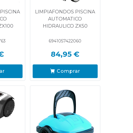
PISCINA
LIMPIAFONDOS PISCINA
ICO
AUTOMATICO
ZX100
HIDRAULICO ZX50
763
6941057422060
€
84,95 €
ar
Comprar