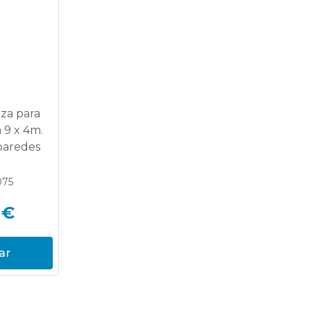
za para
a 9 x 4m.
paredes
075
 €
ar