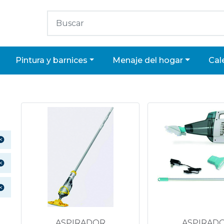
pintura y barnices
menaje del hogar
ca
ASPIRADOR
ASPIRAD