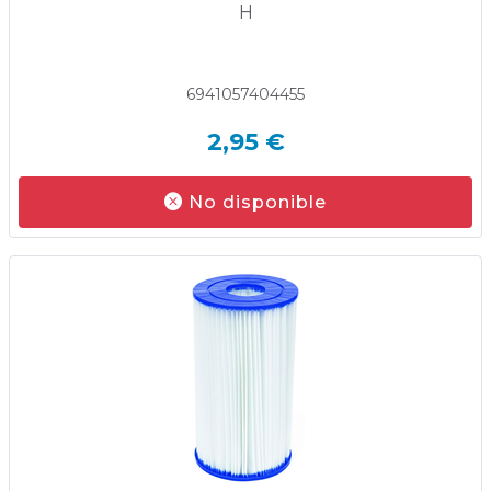
H
6941057404455
2,95 €
No disponible