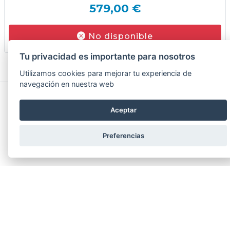
579,00 €
No disponible
Tu privacidad es importante para nosotros
Utilizamos cookies para mejorar tu experiencia de
navegación en nuestra web
Aceptar
Entrega a domicilio
Preferencias
Compra online y recibe en CASA
Asesoramiento personalizado
antes de comprar online, necesitas
asesoramiento, puedes ir a cualquiera de