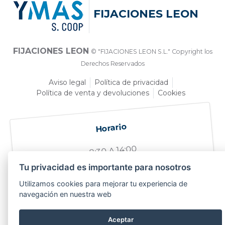
FIJACIONES LEON
FIJACIONES LEON
© "FIJACIONES LEON S.L." Copyright los
Derechos Reservados
Aviso legal
Política de privacidad
Política de venta y devoluciones
Cookies
Horario
8:30 A 14:00
Tu privacidad es importante para nosotros
Utilizamos cookies para mejorar tu experiencia de
navegación en nuestra web
Sobre nosotros
Quiénes somos
Aceptar