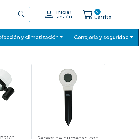
Iniciar
0
sesión
Carrito
lefacción y climatización
cerrajería y seguridad
 B2166
Sensor de humedad con