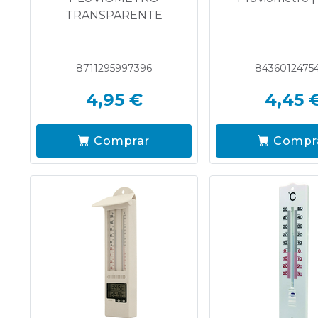
TRANSPARENTE
8711295997396
8436012475
4,95 €
4,45 
Comprar
Compr