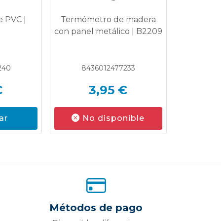
 PVC |
Termómetro de madera
con panel metálico | B2209
240
8436012477233
€
3,95 €
ar
No disponible
Métodos de pago