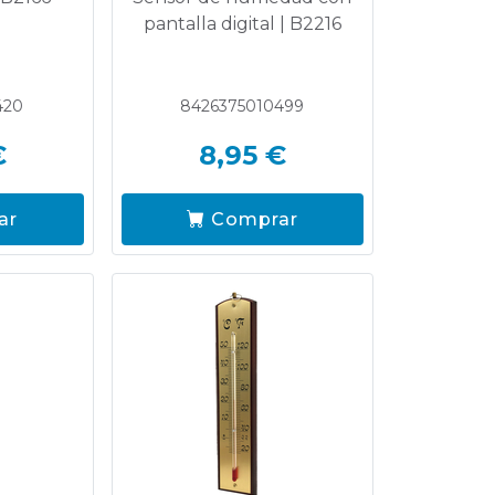
pantalla digital | B2216
420
8426375010499
€
8,95 €
ar
Comprar