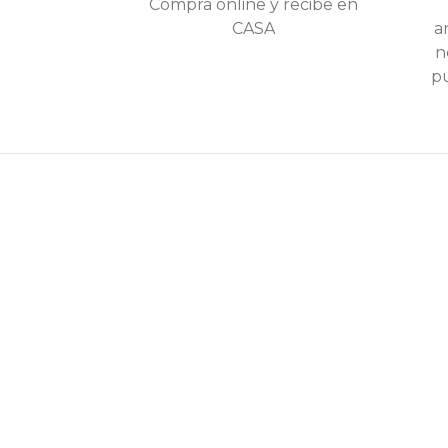
Compra online y recibe en
CASA
a
n
pu