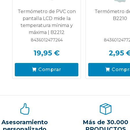
Termómetro de PVC con
Termómetro de
pantalla LCD mide la
B2210
temperatura mínima y
máxima | B2212
8436012477264
8436012477
19,95 €
2,95 
Comprar
Compr
Asesoramiento
Más de 30.000
personalizado
PRODUCTOS