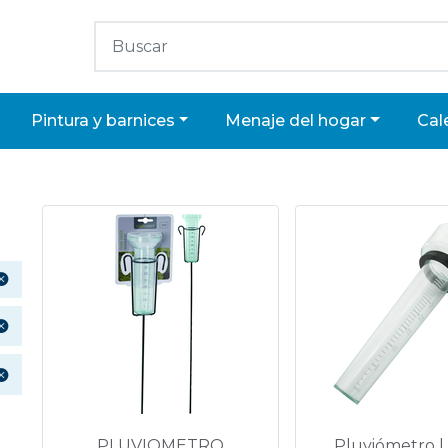
pintura y barnices
menaje del hogar
ca
PLUVIOMETRO
Pluviómetro |