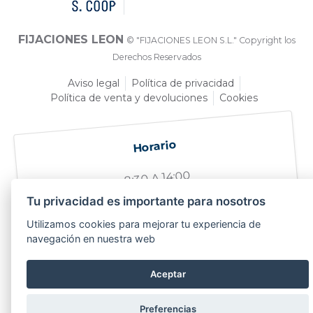
FIJACIONES LEON
© "FIJACIONES LEON S.L." Copyright los
Derechos Reservados
Aviso legal
Política de privacidad
Política de venta y devoluciones
Cookies
Horario
8:30 A 14:00
Tu privacidad es importante para nosotros
Utilizamos cookies para mejorar tu experiencia de
navegación en nuestra web
Sobre nosotros
Quiénes somos
Aceptar
Tiendas
Preferencias