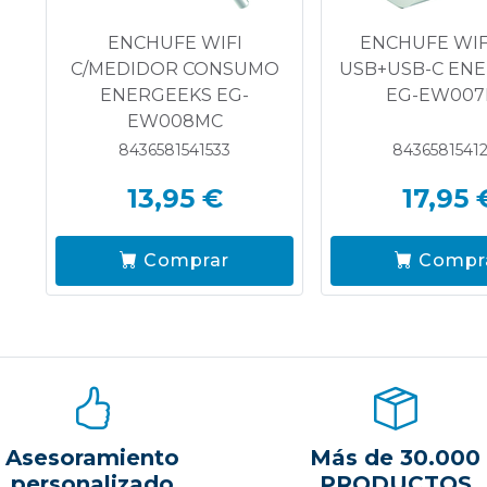
ENCHUFE WIFI
ENCHUFE WIF
C/MEDIDOR CONSUMO
USB+USB-C EN
ENERGEEKS EG-
EG-EW00
EW008MC
8436581541533
8436581541
13,95 €
17,95 
Comprar
Compr
Asesoramiento
Más de 30.000
personalizado
PRODUCTOS