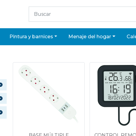
pintura y barnices
menaje del hogar
ca
BASE MÚLTIPLE
CONTROL REMO