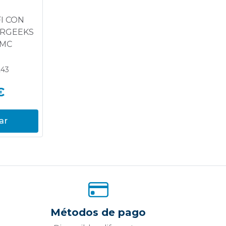
I CON
ERGEEKS
7MC
243
€
ar
Métodos de pago