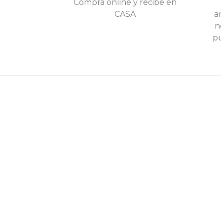
Compra online y recibe en
CASA
a
n
pu