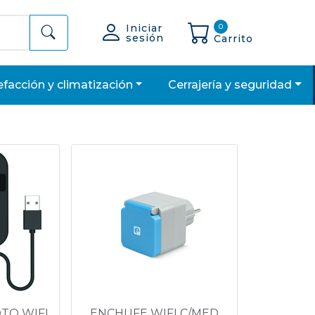
Iniciar
0
sesión
Carrito
lefacción y climatización
cerrajería y seguridad
TO WIFI
ENCHUFE WIFI C/MED