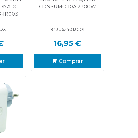
IONADO
CONSUMO 10A 2300W
-IR003
823
8430624013001
€
16,95 €
ar
Comprar