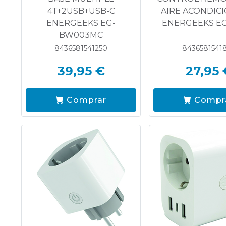
4T+2USB+USB-C
AIRE ACONDIC
ENERGEEKS EG-
ENERGEEKS EG
BW003MC
8436581541250
8436581541
39,95 €
27,95 
Comprar
Compr